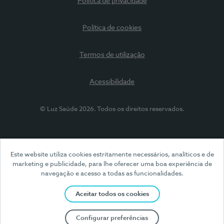
Política de privacidade
Política de cookies
Termos de utilização
Acessibilidade
© Luz Saúde 2026. Todos os direitos reservados.
Este website utiliza cookies estritamente necessários, analíticos e de
marketing e publicidade, para lhe oferecer uma boa experiência de
navegação e acesso a todas as funcionalidades.
Aceitar todos os cookies
Configurar preferências