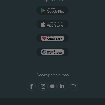
Google Play
App Store
Apple Health
Health Connect
Acompanhe-nos
Facebook
Instagram
YouTube
LinkedIn
Spotify