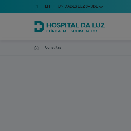
Idioma em Português
PT
English Language
EN
UNIDADES LUZ SAÚDE
Escolha o seu idioma
Hospital da Luz Clínica da Figueira da Foz
Consultas
Homepage