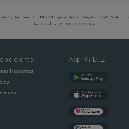
 das Cantarinhas, 1F, 3080-250 Figueira da Foz
| Registo ERS - E176746
| Li
Luz Coimbra, SA
| NIPC 510 113 516
o ao cliente
App MY LUZ
ntas frequentes
ctos
Google Play
cte-nos
App Store
Apple Health