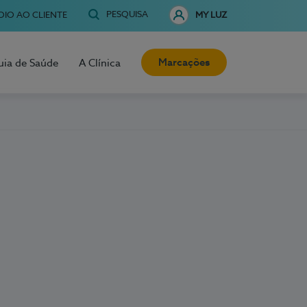
PESQUISA
OIO AO CLIENTE
MY LUZ
Marcações
uia de Saúde
A Clínica