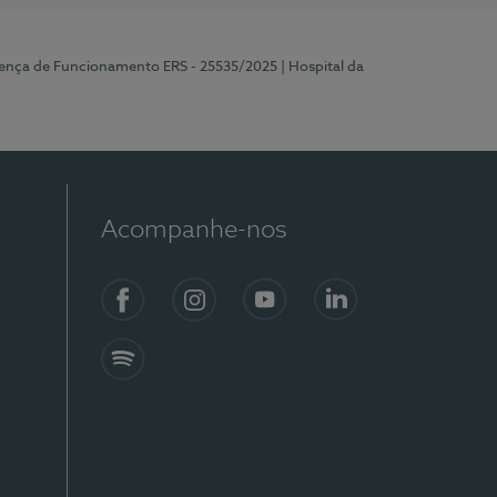
cença de Funcionamento ERS - 25535/2025
| Hospital da
Acompanhe-nos
Facebook
Instagram
YouTube
LinkedIn
Spotify