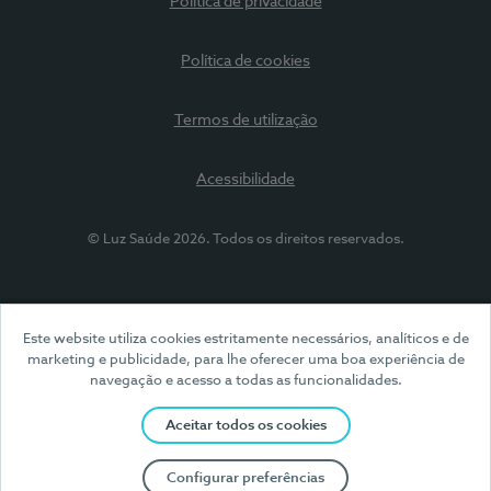
Política de privacidade
Política de cookies
Termos de utilização
Acessibilidade
© Luz Saúde 2026. Todos os direitos reservados.
Este website utiliza cookies estritamente necessários, analíticos e de
marketing e publicidade, para lhe oferecer uma boa experiência de
navegação e acesso a todas as funcionalidades.
Aceitar todos os cookies
Configurar preferências