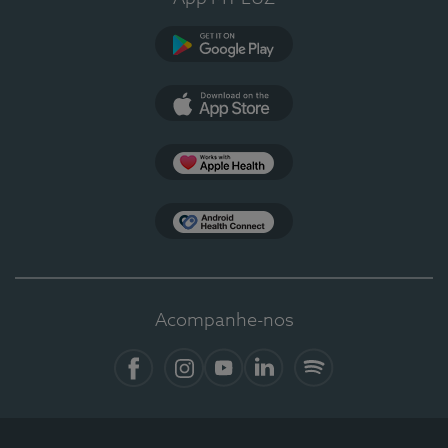
Google Play
App Store
Apple Health
Health Connect
Acompanhe-nos
Facebook
Instagram
YouTube
LinkedIn
Spotify