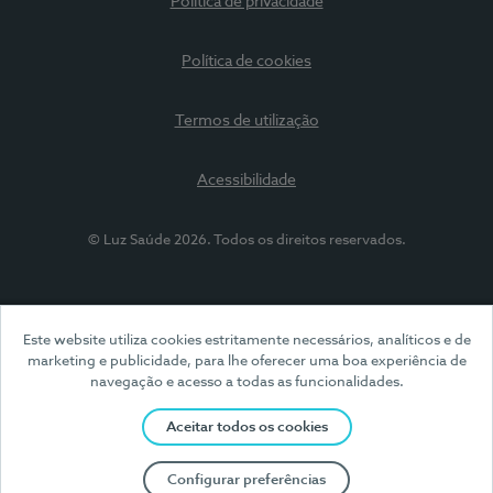
Política de privacidade
Política de cookies
Termos de utilização
Acessibilidade
© Luz Saúde 2026. Todos os direitos reservados.
Este website utiliza cookies estritamente necessários, analíticos e de
marketing e publicidade, para lhe oferecer uma boa experiência de
navegação e acesso a todas as funcionalidades.
Aceitar todos os cookies
Configurar preferências