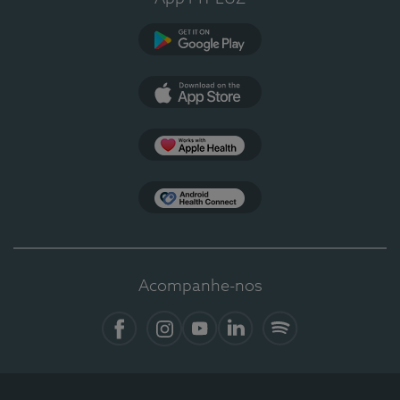
Google Play
App Store
Apple Health
Health Connect
Acompanhe-nos
Facebook
Instagram
YouTube
LinkedIn
Spotify