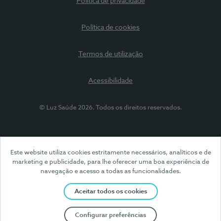
Política de privacidade
Política de cookies
Termos de utilização
Acessibilidade
© Luz Saúde 2026. Todos os direitos reservados.
Este website utiliza cookies estritamente necessários, analíticos e de
marketing e publicidade, para lhe oferecer uma boa experiência de
navegação e acesso a todas as funcionalidades.
Aceitar todos os cookies
Configurar preferências