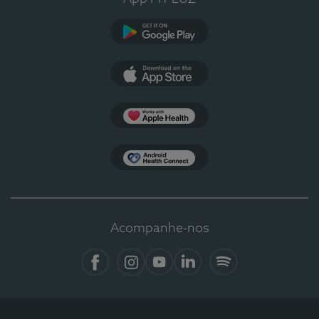
Google Play
App Store
Apple Health
Health Connect
Acompanhe-nos
Facebook
Instagram
YouTube
LinkedIn
Spotify