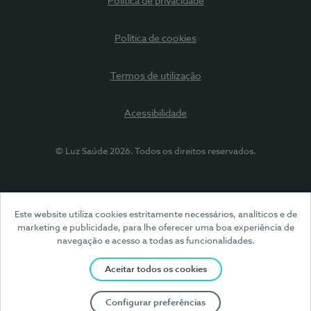
Política de privacidade
Política de cookies
Termos de utilização
Acessibilidade
© Luz Saúde 2026. Todos os direitos reservados.
Este website utiliza cookies estritamente necessários, analíticos e de
marketing e publicidade, para lhe oferecer uma boa experiência de
navegação e acesso a todas as funcionalidades.
Aceitar todos os cookies
Configurar preferências