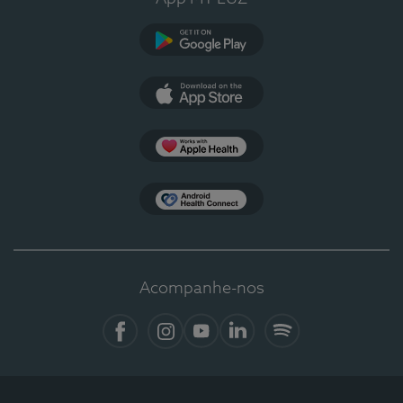
Google Play
App Store
Apple Health
Health Connect
Acompanhe-nos
Facebook
Instagram
YouTube
LinkedIn
Spotify