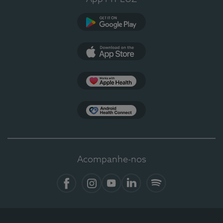
Google Play
App Store
Apple Health
Health Connect
Acompanhe-nos
Facebook
Instagram
YouTube
LinkedIn
Spotify