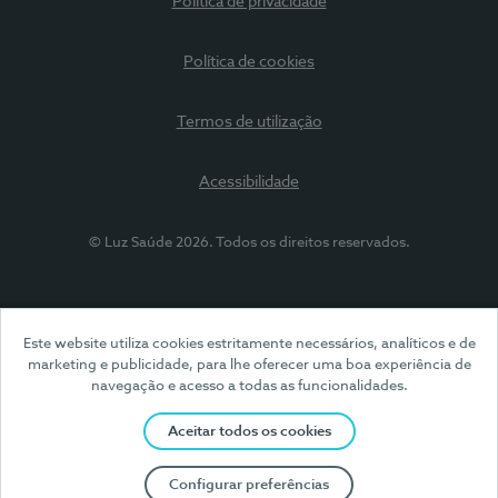
Política de privacidade
Política de cookies
Termos de utilização
Acessibilidade
© Luz Saúde 2026. Todos os direitos reservados.
Este website utiliza cookies estritamente necessários, analíticos e de
marketing e publicidade, para lhe oferecer uma boa experiência de
navegação e acesso a todas as funcionalidades.
Aceitar todos os cookies
Configurar preferências