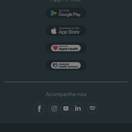
Google Play
App Store
Apple Health
Health Connect
Acompanhe-nos
Facebook
Instagram
YouTube
LinkedIn
Spotify