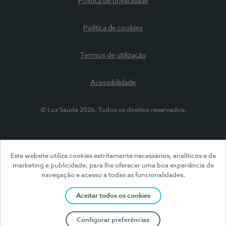
Política de privacidade
Política de cookies
Termos de utilização
Acessibilidade
© Luz Saúde 2026. Todos os direitos reservados.
Este website utiliza cookies estritamente necessários, analíticos e de
marketing e publicidade, para lhe oferecer uma boa experiência de
navegação e acesso a todas as funcionalidades.
Aceitar todos os cookies
Configurar preferências