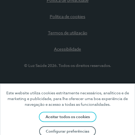
Política de privacidade
Política de cookies
Termos de utilização
Acessibilidade
© Luz Saúde 2026. Todos os direitos reservados.
Este website utiliza cookies estritamente necessários, analíticos e de
marketing e publicidade, para lhe oferecer uma boa experiência de
navegação e acesso a todas as funcionalidades.
Aceitar todos os cookies
Configurar preferências