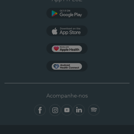
Google Play
App Store
Apple Health
Health Connect
Acompanhe-nos
Facebook
Instagram
YouTube
LinkedIn
Spotify