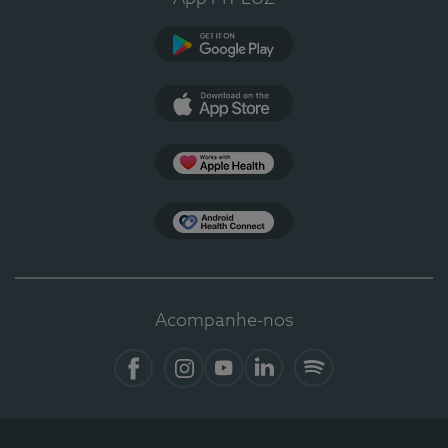
Google Play
App Store
Apple Health
Health Connect
Acompanhe-nos
Facebook
Instagram
YouTube
LinkedIn
Spotify