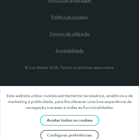
Política de privacidade
Política de cookies
Termos de utilização
Acessibilidade
© Luz Saúde 2026. Todos os direitos reservados.
Este website utiliza cookies estritamente necessários, analíticos e de
marketing e publicidade, para lhe oferecer uma boa experiência de
navegação e acesso a todas as funcionalidades.
Aceitar todos os cookies
Configurar preferências