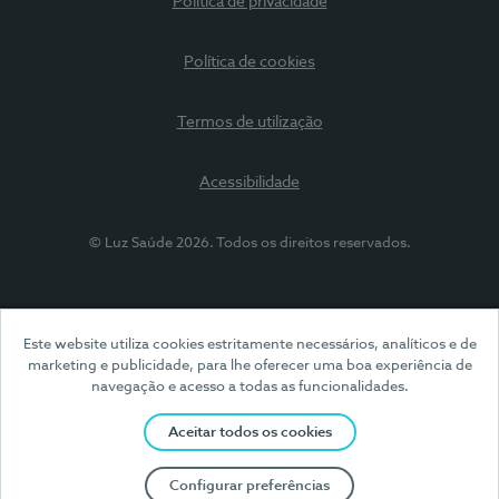
Política de privacidade
Política de cookies
Termos de utilização
Acessibilidade
© Luz Saúde 2026. Todos os direitos reservados.
Este website utiliza cookies estritamente necessários, analíticos e de
marketing e publicidade, para lhe oferecer uma boa experiência de
navegação e acesso a todas as funcionalidades.
Aceitar todos os cookies
Configurar preferências