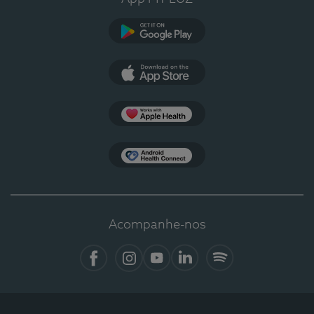
Google Play
App Store
Apple Health
Health Connect
Acompanhe-nos
Facebook
Instagram
YouTube
LinkedIn
Spotify