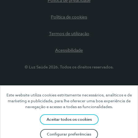
Política de privacidade
Política de cookies
Termos de utilização
Acessibilidade
© Luz Saúde 2026. Todos os direitos reservados.
Este website utiliza cookies estritamente necessários, analíticos e de
marketing e publicidade, para lhe oferecer uma boa experiência de
navegação e acesso a todas as funcionalidades.
Aceitar todos os cookies
Configurar preferências