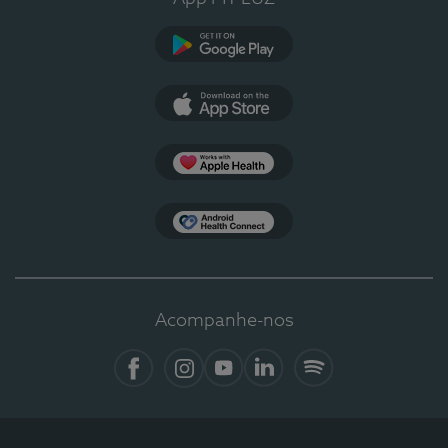
Google Play
App Store
Apple Health
Health Connect
Acompanhe-nos
Facebook
Instagram
YouTube
LinkedIn
Spotify