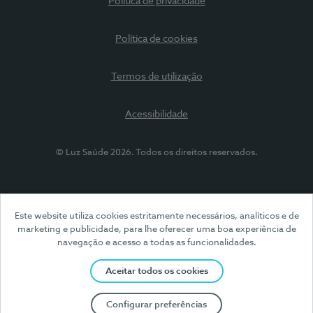
Política de privacidade
Política de cookies
Termos de utilização
Acessibilidade
© Luz Saúde 2026. Todos os direitos reservados.
Este website utiliza cookies estritamente necessários, analíticos e de
marketing e publicidade, para lhe oferecer uma boa experiência de
navegação e acesso a todas as funcionalidades.
Aceitar todos os cookies
Configurar preferências