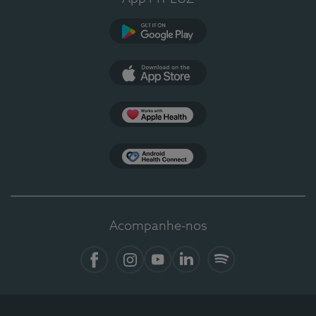
Google Play
App Store
Apple Health
Health Connect
Acompanhe-nos
Facebook
Instagram
YouTube
LinkedIn
Spotify