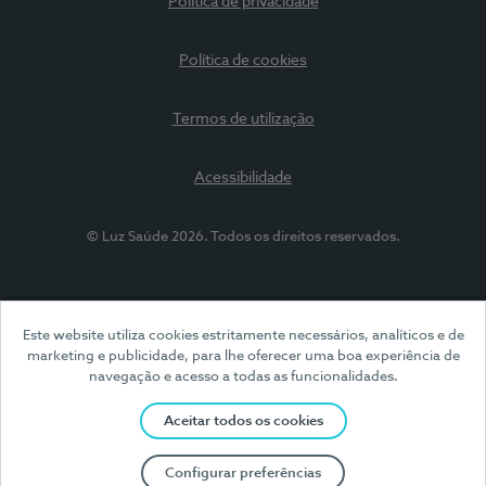
Política de privacidade
Política de cookies
Termos de utilização
Acessibilidade
© Luz Saúde 2026. Todos os direitos reservados.
Este website utiliza cookies estritamente necessários, analíticos e de
marketing e publicidade, para lhe oferecer uma boa experiência de
navegação e acesso a todas as funcionalidades.
Aceitar todos os cookies
Configurar preferências