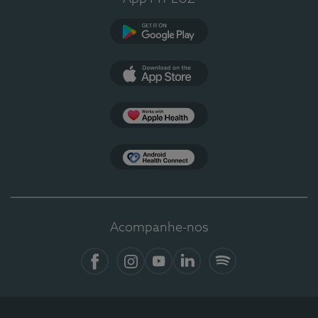
Google Play
App Store
Apple Health
Health Connect
Acompanhe-nos
Facebook
Instagram
YouTube
LinkedIn
Spotify