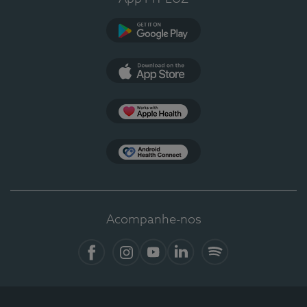
Google Play
App Store
Apple Health
Health Connect
Acompanhe-nos
Facebook
Instagram
YouTube
LinkedIn
Spotify