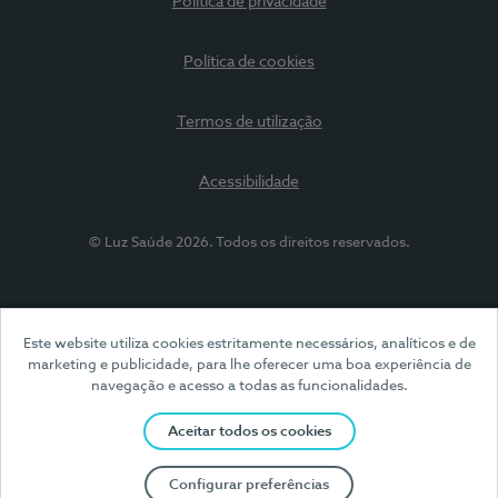
Política de privacidade
Política de cookies
Termos de utilização
Acessibilidade
© Luz Saúde 2026. Todos os direitos reservados.
Este website utiliza cookies estritamente necessários, analíticos e de
marketing e publicidade, para lhe oferecer uma boa experiência de
navegação e acesso a todas as funcionalidades.
Aceitar todos os cookies
Configurar preferências