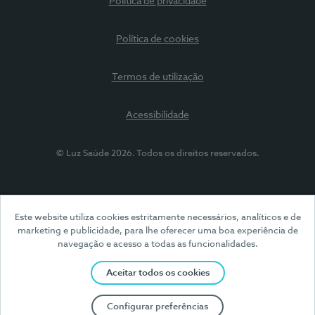
Política de privacidade
Política de cookies
Termos de utilização
Acessibilidade
© Luz Saúde 2026. Todos os direitos reservados.
Este website utiliza cookies estritamente necessários, analíticos e de
marketing e publicidade, para lhe oferecer uma boa experiência de
navegação e acesso a todas as funcionalidades.
Aceitar todos os cookies
Configurar preferências