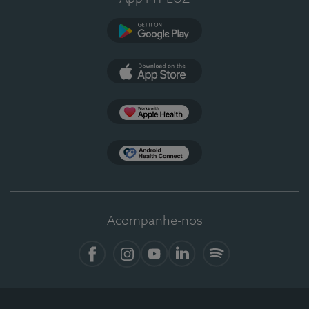
Google Play
App Store
Apple Health
Health Connect
Acompanhe-nos
Facebook
Instagram
YouTube
LinkedIn
Spotify