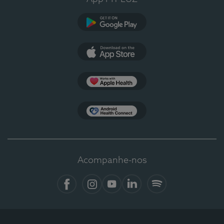
Google Play
App Store
Apple Health
Health Connect
Acompanhe-nos
Facebook
Instagram
YouTube
LinkedIn
Spotify