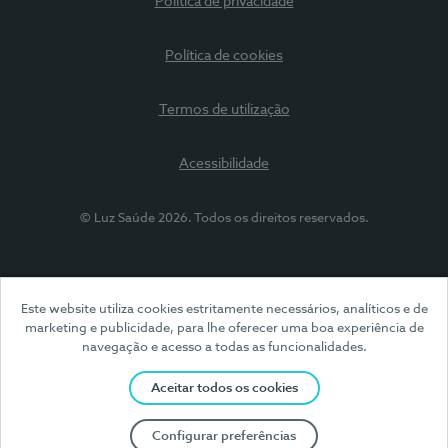
Política de privacidade
Política de cookies
Termos de utilização
Acessibilidade
© Luz Saúde 2026. Todos os direitos reservados.
Este website utiliza cookies estritamente necessários, analíticos e de
marketing e publicidade, para lhe oferecer uma boa experiência de
navegação e acesso a todas as funcionalidades.
Aceitar todos os cookies
Configurar preferências