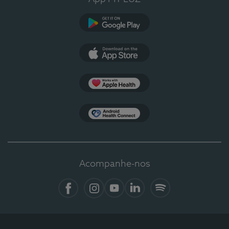
Google Play
App Store
Apple Health
Health Connect
Acompanhe-nos
Facebook
Instagram
YouTube
LinkedIn
Spotify