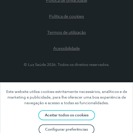
Política de privacidade
Política de cookies
Termos de utilização
Acessibilidade
© Luz Saúde 2026. Todos os direitos reservados.
Este website utiliza cookies estritamente necessários, analíticos e de
marketing e publicidade, para lhe oferecer uma boa experiência de
navegação e acesso a todas as funcionalidades.
Aceitar todos os cookies
Configurar preferências