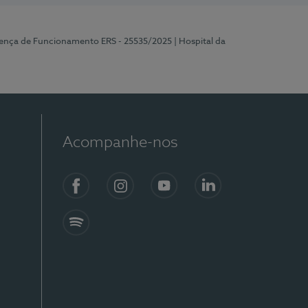
cença de Funcionamento ERS - 25535/2025
| Hospital da
Acompanhe-nos
Facebook
Instagram
YouTube
LinkedIn
Spotify