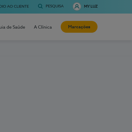
PESQUISA
OIO AO CLIENTE
MY LUZ
Marcações
uia de Saúde
A Clínica