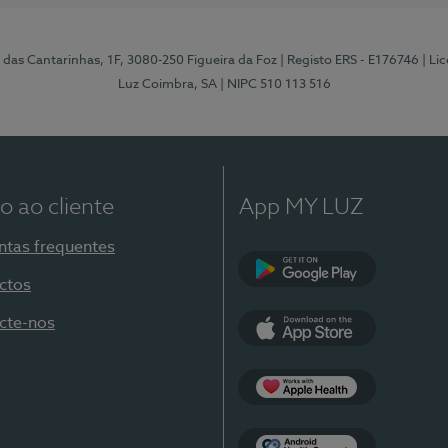
 das Cantarinhas, 1F, 3080-250 Figueira da Foz
| Registo ERS - E176746
| Li
Luz Coimbra, SA
| NIPC 510 113 516
o ao cliente
App MY LUZ
ntas frequentes
ctos
Google Play
cte-nos
App Store
Apple Health