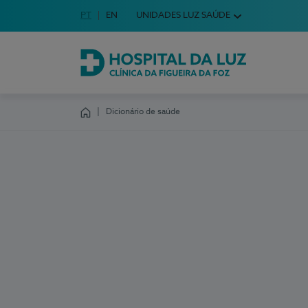
Idioma em Português
PT
English Language
EN
UNIDADES LUZ SAÚDE
Escolha o seu idioma
Hospital da Luz Clínica da Figueira da Foz
Dicionário de saúde
Homepage