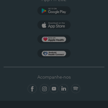
Google Play
App Store
Apple Health
Health Connect
Acompanhe-nos
Facebook
Instagram
YouTube
LinkedIn
Spotify