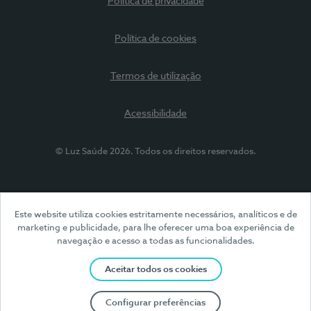
Política de privacidade
Política de cookies
Termos de utilização
Acessibilidade
© Luz Saúde 2026. Todos os direitos reservados.
Este website utiliza cookies estritamente necessários, analíticos e de
marketing e publicidade, para lhe oferecer uma boa experiência de
navegação e acesso a todas as funcionalidades.
Aceitar todos os cookies
Configurar preferências