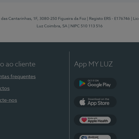
 das Cantarinhas, 1F, 3080-250 Figueira da Foz
| Registo ERS - E176746
| Li
Luz Coimbra, SA
| NIPC 510 113 516
o ao cliente
App MY LUZ
ntas frequentes
ctos
Google Play
cte-nos
App Store
Apple Health