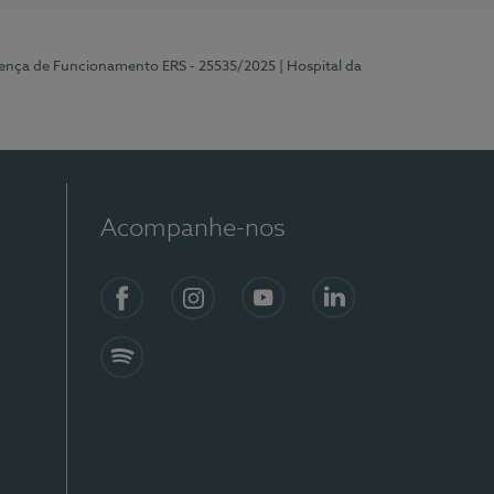
cença de Funcionamento ERS - 25535/2025
| Hospital da
Acompanhe-nos
Facebook
Instagram
YouTube
LinkedIn
Spotify