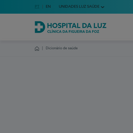
Idioma em Português
PT
English Language
EN
UNIDADES LUZ SAÚDE
Escolha o seu idioma
Hospital da Luz Clínica da Figueira da Foz
Dicionário de saúde
Homepage