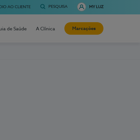
PESQUISA
OIO AO CLIENTE
MY LUZ
Marcações
uia de Saúde
A Clínica