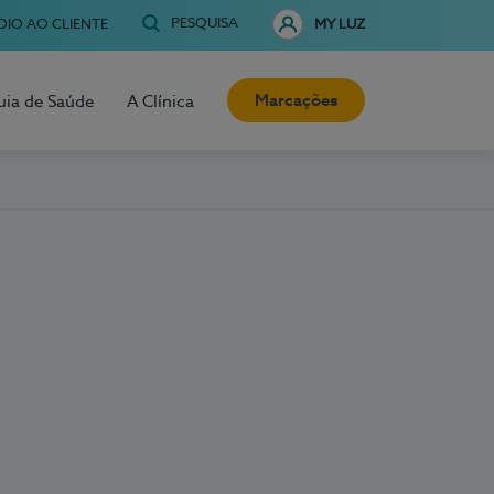
PESQUISA
OIO AO CLIENTE
MY LUZ
Marcações
uia de Saúde
A Clínica