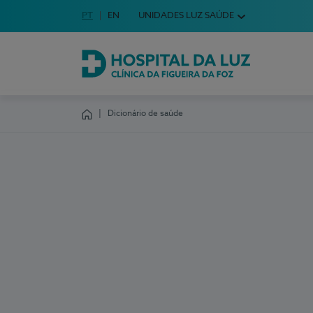
Idioma em Português
PT
English Language
EN
UNIDADES LUZ SAÚDE
Escolha o seu idioma
Hospital da Luz Clínica da Figueira da Foz
Dicionário de saúde
Homepage