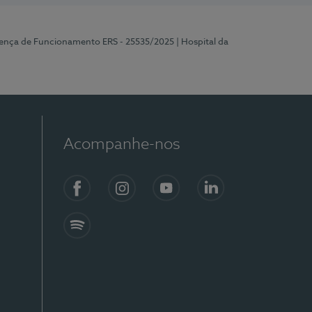
cença de Funcionamento ERS - 25535/2025
| Hospital da
Acompanhe-nos
Facebook
Instagram
YouTube
LinkedIn
Spotify