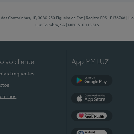
 das Cantarinhas, 1F, 3080-250 Figueira da Foz
| Registo ERS - E176746
| Li
Luz Coimbra, SA
| NIPC 510 113 516
o ao cliente
App MY LUZ
ntas frequentes
ctos
Google Play
cte-nos
App Store
Apple Health