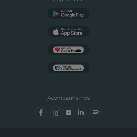
Google Play
App Store
Apple Health
Health Connect
Acompanhe-nos
Facebook
Instagram
YouTube
LinkedIn
Spotify