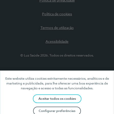
Política de privacidade
Política de cookies
Termos de utilização
Acessibilidade
© Luz Saúde 2026. Todos os direitos reservados.
Este website utiliza cookies estritamente necessários, analíticos e de
marketing e publicidade, para lhe oferecer uma boa experiência de
navegação e acesso a todas as funcionalidades.
Aceitar todos os cookies
Configurar preferências