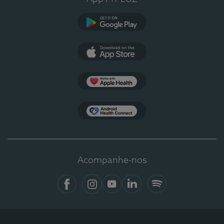
Google Play
App Store
Apple Health
Health Connect
Acompanhe-nos
Facebook
Instagram
YouTube
LinkedIn
Spotify