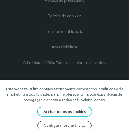
Política de privacidade
Política de cookies
Termos de utilização
Acessibilidade
© Luz Saúde 2026. Todos os direitos reservados.
Este website utiliza cookies estritamente necessários, analíticos e de
marketing e publicidade, para lhe oferecer uma boa experiência de
navegação e acesso a todas as funcionalidades.
Aceitar todos os cookies
Configurar preferências