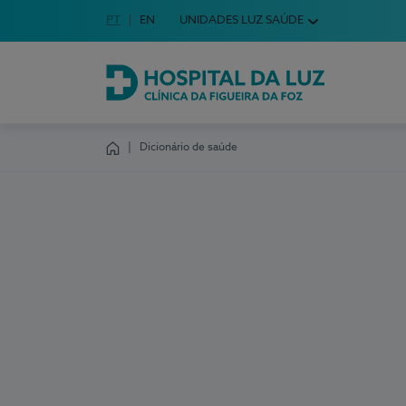
Idioma em Português
PT
English Language
EN
UNIDADES LUZ SAÚDE
Escolha o seu idioma
Hospital da Luz Clínica da Figueira da Foz
Dicionário de saúde
Homepage