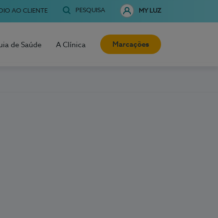
PESQUISA
OIO AO CLIENTE
MY LUZ
Marcações
uia de Saúde
A Clínica