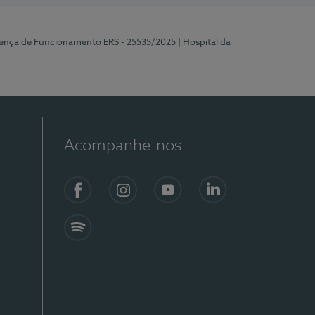
cença de Funcionamento ERS - 25535/2025
| Hospital da
Acompanhe-nos
Facebook
Instagram
YouTube
LinkedIn
Spotify