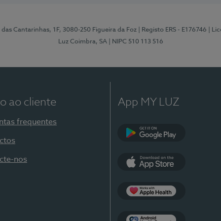
 das Cantarinhas, 1F, 3080-250 Figueira da Foz
| Registo ERS - E176746
| Li
Luz Coimbra, SA
| NIPC 510 113 516
o ao cliente
App MY LUZ
ntas frequentes
ctos
Google Play
cte-nos
App Store
Apple Health