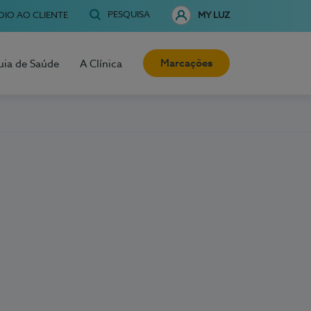
PESQUISA
OIO AO CLIENTE
MY LUZ
Marcações
uia de Saúde
A Clínica