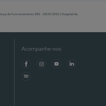
cença de Funcionamento ERS - 25535/2025
| Hospital da
Acompanhe-nos
Facebook
Instagram
YouTube
LinkedIn
Spotify