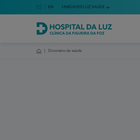
Idioma em Português
PT
English Language
EN
UNIDADES LUZ SAÚDE
Escolha o seu idioma
Hospital da Luz Clínica da Figueira da Foz
Dicionário de saúde
Homepage