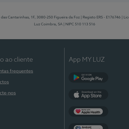
 das Cantarinhas, 1F, 3080-250 Figueira da Foz
| Registo ERS - E176746
| Li
Luz Coimbra, SA
| NIPC 510 113 516
o ao cliente
App MY LUZ
ntas frequentes
ctos
Google Play
cte-nos
App Store
Apple Health