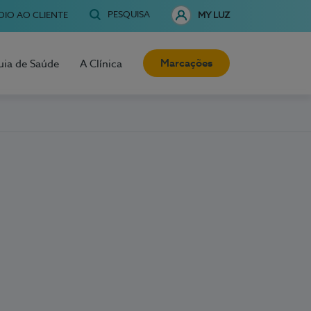
PESQUISA
OIO AO CLIENTE
MY LUZ
Marcações
uia de Saúde
A Clínica