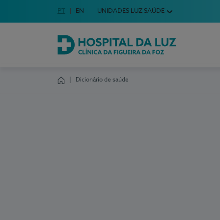
Idioma em Português
PT
English Language
EN
UNIDADES LUZ SAÚDE
Escolha o seu idioma
Hospital da Luz Clínica da Figueira da Foz
Dicionário de saúde
Homepage