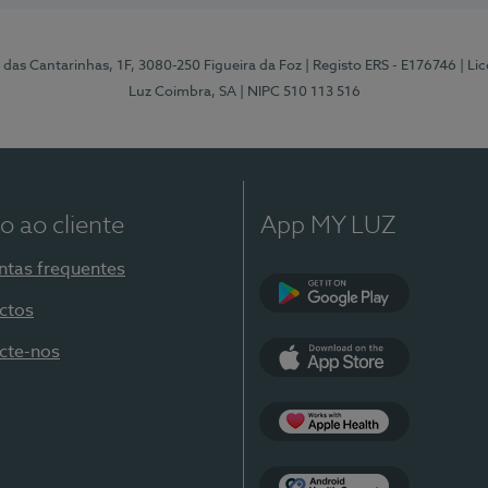
 das Cantarinhas, 1F, 3080-250 Figueira da Foz
| Registo ERS - E176746
| Li
Luz Coimbra, SA
| NIPC 510 113 516
o ao cliente
App MY LUZ
ntas frequentes
ctos
Google Play
cte-nos
App Store
Apple Health