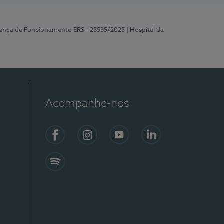
cença de Funcionamento ERS - 25535/2025
| Hospital da
Acompanhe-nos
Facebook
Instagram
YouTube
LinkedIn
Spotify