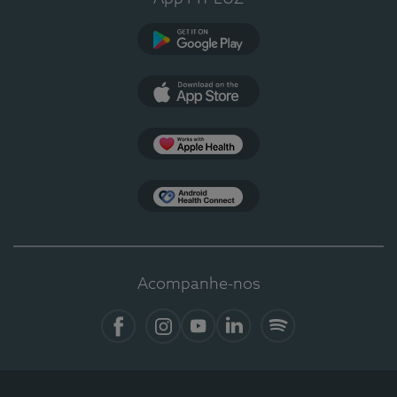
Google Play
App Store
Apple Health
Health Connect
Acompanhe-nos
Facebook
Instagram
YouTube
LinkedIn
Spotify