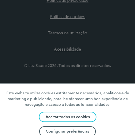
Política de privacidade
Política de cookies
Termos de utilização
Acessibilidade
© Luz Saúde 2026. Todos os direitos reservados.
Este website utiliza cookies estritamente necessários, analíticos e de
marketing e publicidade, para lhe oferecer uma boa experiência de
navegação e acesso a todas as funcionalidades.
Aceitar todos os cookies
Configurar preferências