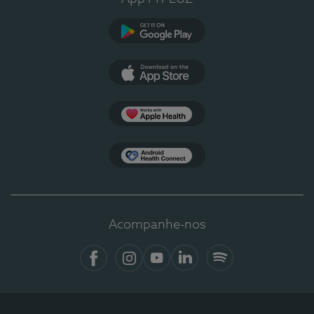
Google Play
App Store
Apple Health
Health Connect
Acompanhe-nos
Facebook
Instagram
YouTube
LinkedIn
Spotify