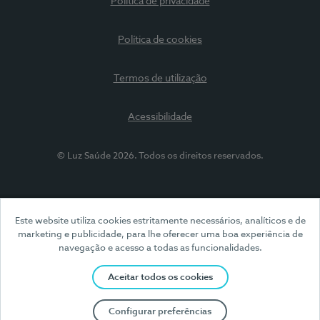
Política de privacidade
Política de cookies
Termos de utilização
Acessibilidade
© Luz Saúde 2026. Todos os direitos reservados.
Este website utiliza cookies estritamente necessários, analíticos e de
marketing e publicidade, para lhe oferecer uma boa experiência de
navegação e acesso a todas as funcionalidades.
Aceitar todos os cookies
Configurar preferências