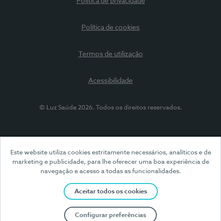
Política de privacidade
Política de cookies
Termos de utilização
Acessibilidade
© Luz Saúde 2026. Todos os direitos reservados.
Este website utiliza cookies estritamente necessários, analíticos e de
marketing e publicidade, para lhe oferecer uma boa experiência de
navegação e acesso a todas as funcionalidades.
Aceitar todos os cookies
Configurar preferências