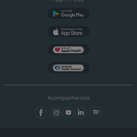
Google Play
App Store
Apple Health
Health Connect
Acompanhe-nos
Facebook
Instagram
YouTube
LinkedIn
Spotify