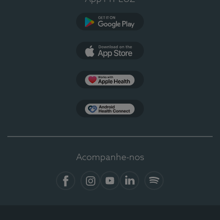
Google Play
App Store
Apple Health
Health Connect
Acompanhe-nos
Facebook
Instagram
YouTube
LinkedIn
Spotify