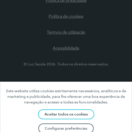
Política de privacidade
Política de cookies
Termos de utilização
Acessibilidade
© Luz Saúde 2026. Todos os direitos reservados.
Este website utiliza cookies estritamente necessários, analíticos e de
marketing e publicidade, para lhe oferecer uma boa experiência de
navegação e acesso a todas as funcionalidades.
Aceitar todos os cookies
Configurar preferências