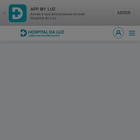
APP MY LUZ
ABRIR
×
Aceda à sua área pessoal na rede
Hospital da Luz.
Hospital da Luz Clínica da Figueira da Foz
Abri
MY LUZ