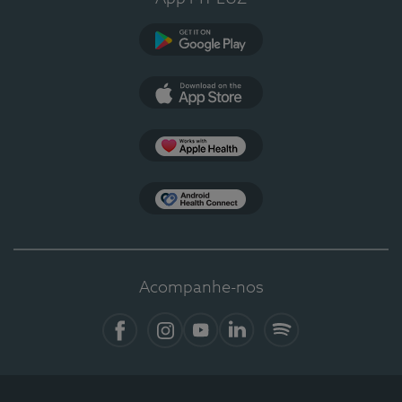
Google Play
App Store
Apple Health
Health Connect
Acompanhe-nos
Facebook
Instagram
YouTube
LinkedIn
Spotify