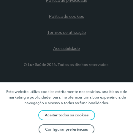
Política de privacidade
Política de cookies
Termos de utilização
Acessibilidade
© Luz Saúde 2026. Todos os direitos reservados.
Este website utiliza cookies estritamente necessários, analíticos e de
marketing e publicidade, para lhe oferecer uma boa experiência de
navegação e acesso a todas as funcionalidades.
Aceitar todos os cookies
Configurar preferências