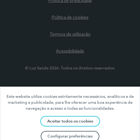
Política de privacidade
Política de cookies
Termos de utilização
Acessibilidade
© Luz Saúde 2026. Todos os direitos reservados.
Este website utiliza cookies estritamente necessários, analíticos e de
marketing e publicidade, para lhe oferecer uma boa experiência de
navegação e acesso a todas as funcionalidades.
Aceitar todos os cookies
Configurar preferências