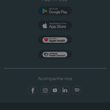
Google Play
App Store
Apple Health
Health Connect
Acompanhe-nos
Facebook
Instagram
YouTube
LinkedIn
Spotify