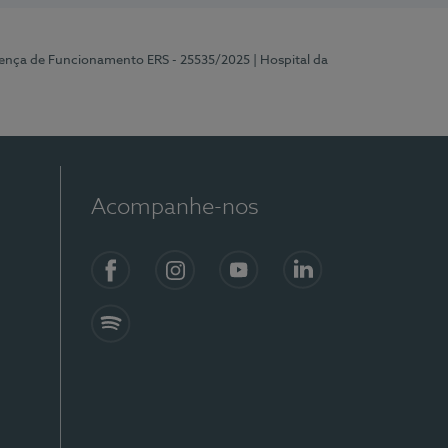
cença de Funcionamento ERS - 25535/2025
| Hospital da
Acompanhe-nos
Facebook
Instagram
YouTube
LinkedIn
Spotify