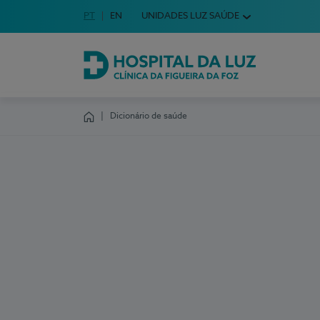
Idioma em Português
PT
English Language
EN
UNIDADES LUZ SAÚDE
Escolha o seu idioma
Hospital da Luz Clínica da Figueira da Foz
Dicionário de saúde
Homepage