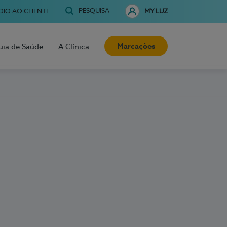
PESQUISA
OIO AO CLIENTE
MY LUZ
Marcações
uia de Saúde
A Clínica