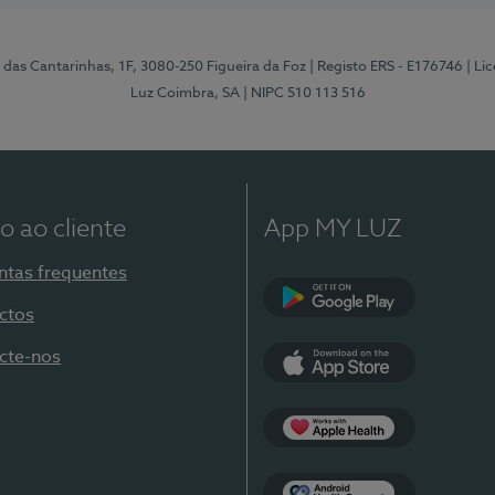
 das Cantarinhas, 1F, 3080-250 Figueira da Foz
| Registo ERS - E176746
| Li
Luz Coimbra, SA
| NIPC 510 113 516
o ao cliente
App MY LUZ
ntas frequentes
ctos
Google Play
cte-nos
App Store
Apple Health