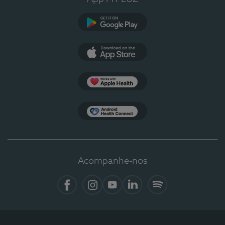
Google Play
App Store
Apple Health
Health Connect
Acompanhe-nos
Facebook
Instagram
YouTube
LinkedIn
Spotify