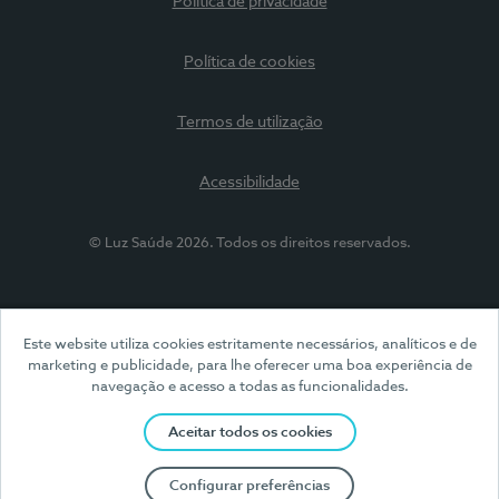
Política de privacidade
Política de cookies
Termos de utilização
Acessibilidade
© Luz Saúde 2026. Todos os direitos reservados.
Este website utiliza cookies estritamente necessários, analíticos e de
marketing e publicidade, para lhe oferecer uma boa experiência de
navegação e acesso a todas as funcionalidades.
Aceitar todos os cookies
Configurar preferências