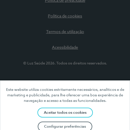
Política de privacidade
Política de cookies
Termos de utilização
Acessibilidade
© Luz Saúde 2026. Todos os direitos reservados.
Este website utiliza cookies estritamente necessários, analíticos e de
marketing e publicidade, para lhe oferecer uma boa experiência de
navegação e acesso a todas as funcionalidades.
Aceitar todos os cookies
Configurar preferências