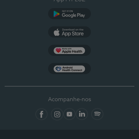
Google Play
App Store
Apple Health
Health Connect
Acompanhe-nos
Facebook
Instagram
YouTube
LinkedIn
Spotify