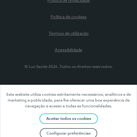
Política de privacidade
Política de cookies
Termos de utilização
Acessibilidade
© Luz Saúde 2026. Todos os direitos reservados.
Este website utiliza cookies estritamente necessários, analíticos e de
marketing e publicidade, para lhe oferecer uma boa experiência de
navegação e acesso a todas as funcionalidades.
Aceitar todos os cookies
Configurar preferências