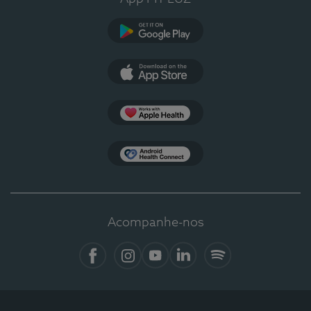
Google Play
App Store
Apple Health
Health Connect
Acompanhe-nos
Facebook
Instagram
YouTube
LinkedIn
Spotify