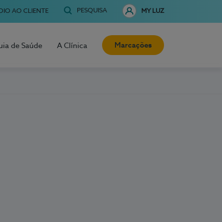
PESQUISA
OIO AO CLIENTE
MY LUZ
Marcações
uia de Saúde
A Clínica