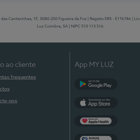
 das Cantarinhas, 1F, 3080-250 Figueira da Foz
| Registo ERS - E176746
| Li
Luz Coimbra, SA
| NIPC 510 113 516
o ao cliente
App MY LUZ
ntas frequentes
ctos
Google Play
cte-nos
App Store
Apple Health