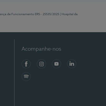
cença de Funcionamento ERS - 25535/2025
| Hospital da
Acompanhe-nos
Facebook
Instagram
YouTube
LinkedIn
Spotify