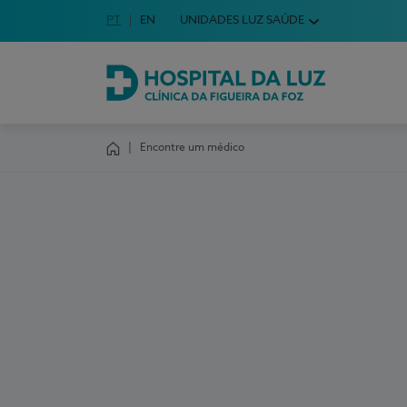
Idioma em Português
PT
English Language
EN
UNIDADES LUZ SAÚDE
Escolha o seu idioma
Hospital da Luz Clínica da Figueira da Foz
Encontre um médico
Homepage