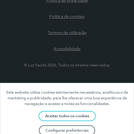
Política de privacidade
Política de cookies
Termos de utilização
Acessibilidade
© Luz Saúde 2026. Todos os direitos reservados.
Este website utiliza cookies estritamente necessários, analíticos e de
marketing e publicidade, para lhe oferecer uma boa experiência de
navegação e acesso a todas as funcionalidades.
Aceitar todos os cookies
Configurar preferências