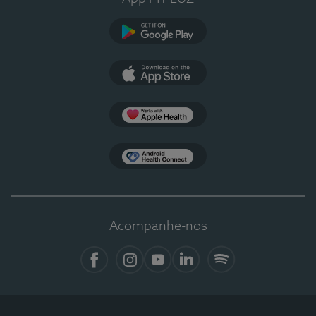
Google Play
App Store
Apple Health
Health Connect
Acompanhe-nos
Facebook
Instagram
YouTube
LinkedIn
Spotify