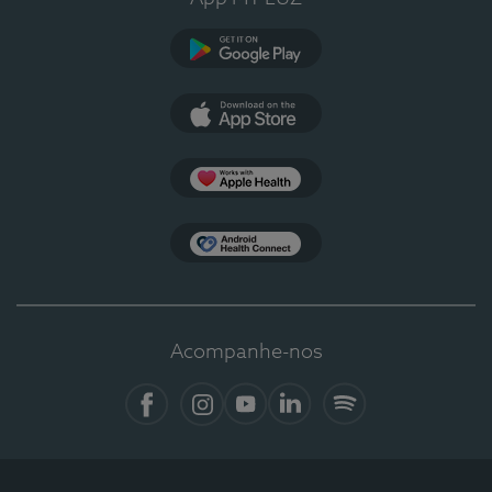
Google Play
App Store
Apple Health
Health Connect
Acompanhe-nos
Facebook
Instagram
YouTube
LinkedIn
Spotify