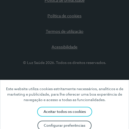
Política de privacidade
Política de cookies
Termos de utilização
Acessibilidade
© Luz Saúde 2026. Todos os direitos reservados.
Este website utiliza cookies estritamente necessários, analíticos e de
marketing e publicidade, para lhe oferecer uma boa experiência de
navegação e acesso a todas as funcionalidades.
Aceitar todos os cookies
Configurar preferências