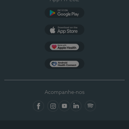
Google Play
App Store
Apple Health
Health Connect
Acompanhe-nos
Facebook
Instagram
YouTube
LinkedIn
Spotify