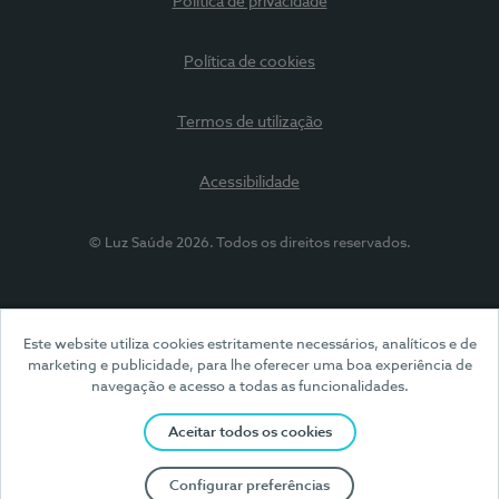
Política de privacidade
Política de cookies
Termos de utilização
Acessibilidade
© Luz Saúde 2026. Todos os direitos reservados.
Este website utiliza cookies estritamente necessários, analíticos e de
marketing e publicidade, para lhe oferecer uma boa experiência de
navegação e acesso a todas as funcionalidades.
Aceitar todos os cookies
Configurar preferências