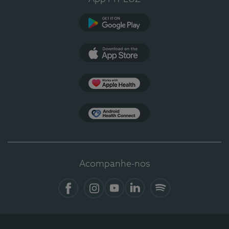
Google Play
App Store
Apple Health
Health Connect
Acompanhe-nos
Facebook
Instagram
YouTube
LinkedIn
Spotify