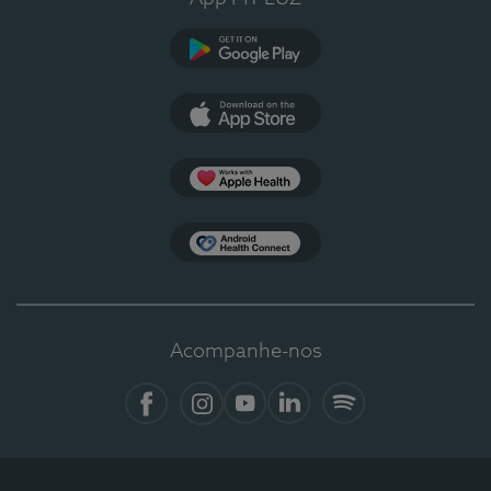
Google Play
App Store
Apple Health
Health Connect
Acompanhe-nos
Facebook
Instagram
YouTube
LinkedIn
Spotify