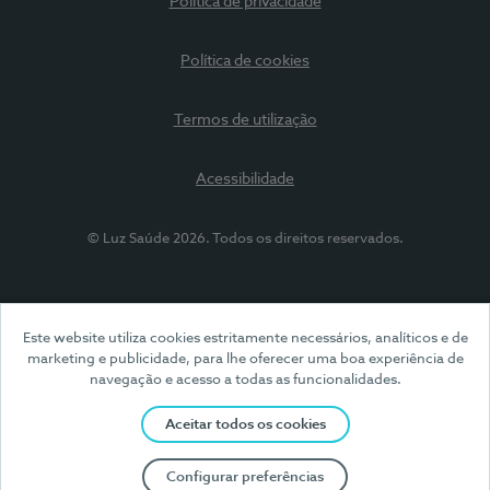
Política de privacidade
Política de cookies
Termos de utilização
Acessibilidade
© Luz Saúde 2026. Todos os direitos reservados.
Este website utiliza cookies estritamente necessários, analíticos e de
marketing e publicidade, para lhe oferecer uma boa experiência de
navegação e acesso a todas as funcionalidades.
Aceitar todos os cookies
Configurar preferências