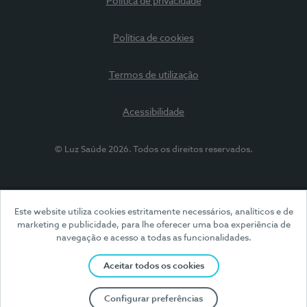
Política de privacidade
Política de cookies
Termos de utilização
Acessibilidade
© Luz Saúde 2026. Todos os direitos reservados.
Este website utiliza cookies estritamente necessários, analíticos e de
marketing e publicidade, para lhe oferecer uma boa experiência de
navegação e acesso a todas as funcionalidades.
Aceitar todos os cookies
Configurar preferências