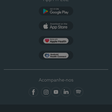
Google Play
App Store
Apple Health
Health Connect
Acompanhe-nos
Facebook
Instagram
YouTube
LinkedIn
Spotify