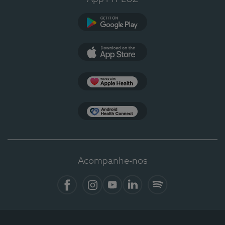
Google Play
App Store
Apple Health
Health Connect
Acompanhe-nos
Facebook
Instagram
YouTube
LinkedIn
Spotify