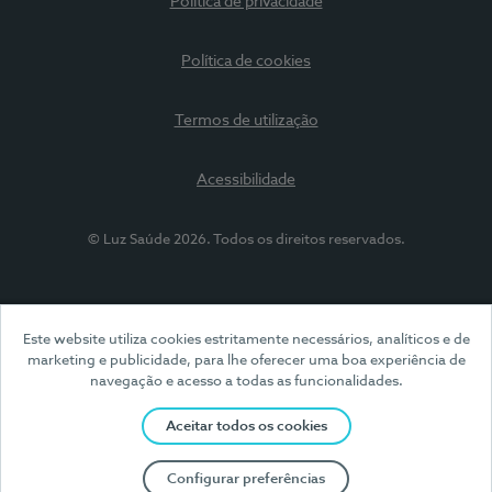
Política de privacidade
Política de cookies
Termos de utilização
Acessibilidade
© Luz Saúde 2026. Todos os direitos reservados.
Este website utiliza cookies estritamente necessários, analíticos e de
marketing e publicidade, para lhe oferecer uma boa experiência de
navegação e acesso a todas as funcionalidades.
Aceitar todos os cookies
Configurar preferências