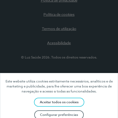
Política de privacidade
Política de cookies
Termos de utilização
Acessibilidade
© Luz Saúde 2026. Todos os direitos reservados.
Este website utiliza cookies estritamente necessários, analíticos e de
marketing e publicidade, para lhe oferecer uma boa experiência de
navegação e acesso a todas as funcionalidades.
Aceitar todos os cookies
Configurar preferências