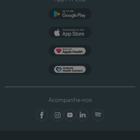
Google Play
App Store
Apple Health
Health Connect
Acompanhe-nos
Facebook
Instagram
YouTube
LinkedIn
Spotify