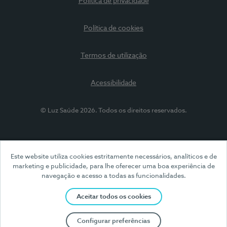
Política de privacidade
Política de cookies
Termos de utilização
Acessibilidade
© Luz Saúde 2026. Todos os direitos reservados.
Este website utiliza cookies estritamente necessários, analíticos e de
marketing e publicidade, para lhe oferecer uma boa experiência de
navegação e acesso a todas as funcionalidades.
Aceitar todos os cookies
Configurar preferências