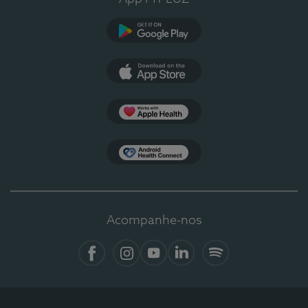
Google Play
App Store
Apple Health
Health Connect
Acompanhe-nos
Facebook
Instagram
YouTube
LinkedIn
Spotify