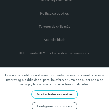
Política de privacidade
Política de cookies
Termos de utilização
Acessibilidade
© Luz Saúde 2026. Todos os direitos reservados.
Este website utiliza cookies estritamente necessários, analíticos e de
marketing e publicidade, para lhe oferecer uma boa experiência de
navegação e acesso a todas as funcionalidades.
Aceitar todos os cookies
Configurar preferências