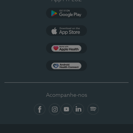
Google Play
App Store
Apple Health
Health Connect
Acompanhe-nos
Facebook
Instagram
YouTube
LinkedIn
Spotify