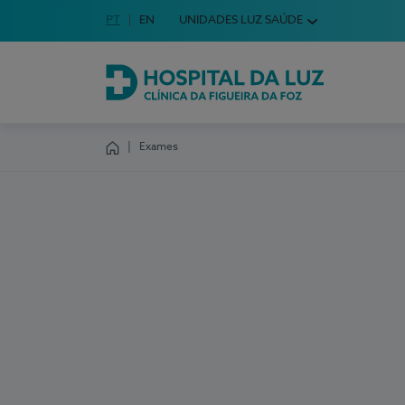
Idioma em Português
PT
English Language
EN
UNIDADES LUZ SAÚDE
Escolha o seu idioma
Hospital da Luz Clínica da Figueira da Foz
Exames
Homepage