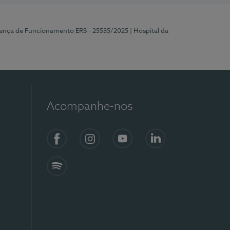
cença de Funcionamento ERS - 25535/2025
| Hospital da
Acompanhe-nos
Facebook
Instagram
YouTube
LinkedIn
Spotify