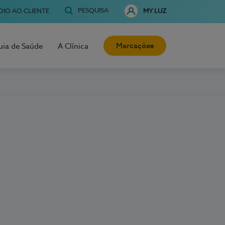
PESQUISA
OIO AO CLIENTE
MY LUZ
Marcações
uia de Saúde
A Clínica