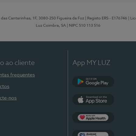
 das Cantarinhas, 1F, 3080-250 Figueira da Foz
| Registo ERS - E176746
| Li
Luz Coimbra, SA
| NIPC 510 113 516
o ao cliente
App MY LUZ
ntas frequentes
ctos
Google Play
cte-nos
App Store
Apple Health