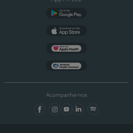
Google Play
App Store
Apple Health
Health Connect
Acompanhe-nos
Facebook
Instagram
YouTube
LinkedIn
Spotify