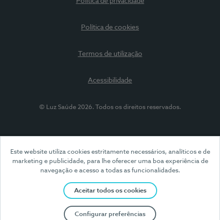
Política de privacidade
Política de cookies
Termos de utilização
Acessibilidade
© Luz Saúde 2026. Todos os direitos reservados.
Este website utiliza cookies estritamente necessários, analíticos e de
marketing e publicidade, para lhe oferecer uma boa experiência de
navegação e acesso a todas as funcionalidades.
Aceitar todos os cookies
Configurar preferências